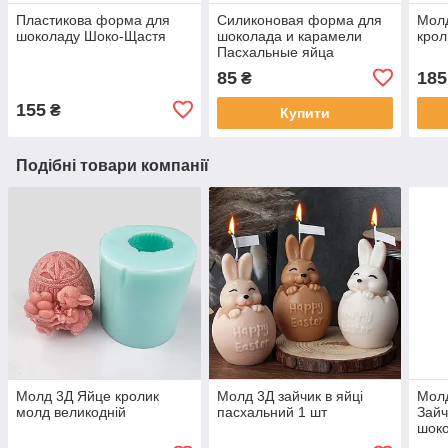
Пластикова форма для
Силиконовая форма для
Молд
шоколаду Шоко-Щастя
шоколада и карамели
крол
Пасхальные яйца
85
185
₴
155
₴
Купити
Подібні товари компанії
Молд 3Д Яйце кролик
Молд 3Д зайчик в яйці
Молд
молд великодній
пасхальний 1 шт
Зайч
шок