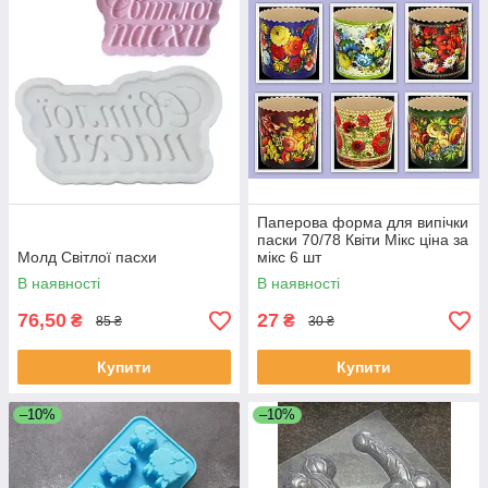
Паперова форма для випічки
паски 70/78 Квіти Мікс ціна за
Молд Світлої пасхи
мікс 6 шт
В наявності
В наявності
76,50
27
₴
₴
85 ₴
30 ₴
Купити
Купити
–10%
–10%