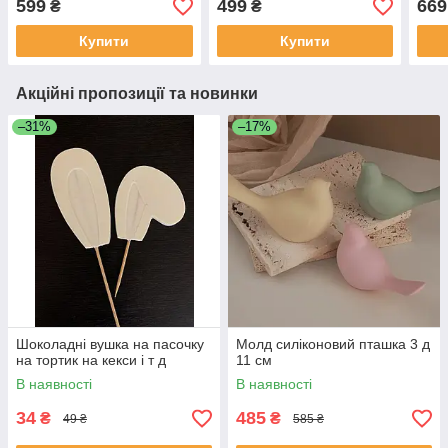
599
499
669
₴
₴
Купити
Купити
Акційні пропозиції та новинки
–31%
–17%
Шоколадні вушка на пасочку
Молд силіконовий пташка 3 д
на тортик на кекси і т д
11 см
В наявності
В наявності
34
485
₴
₴
49 ₴
585 ₴