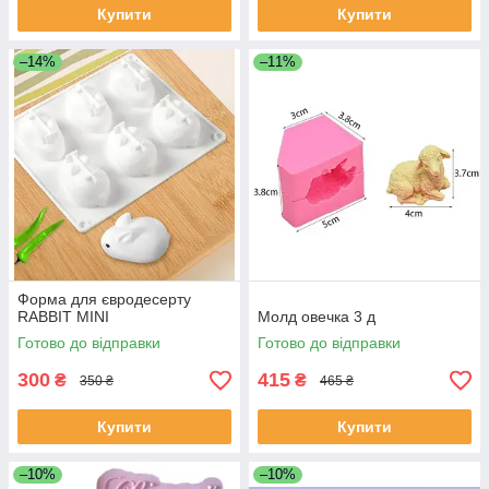
Купити
Купити
–14%
–11%
Форма для євродесерту
RABBIT MINI
Молд овечка 3 д
Готово до відправки
Готово до відправки
300
415
₴
₴
350 ₴
465 ₴
Купити
Купити
–10%
–10%