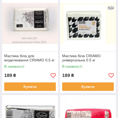
Вага: 500грамм
Готова до використання УНІВЕРСАЛЬНА МАСТИКА CRIAMO
дозволить вам легко покривати торти і створювати
нескладний декор різноманітних форм. Володіє високою
пластичністю. Мастика CRIAMO універсальна представлена в
13 кольорах (червоний, жовтий, блакитний, рожевий,
коричневий, зелений, бежевий, оранжевий, білий, чорний,
фіолетовий, бузковий, синій).
Мастика біла для
Мастика біла CRIAMO
моделювання CRIAMO 0,5 кг
універсальна 0.5 кг
В наявності
В наявності
189
189
₴
₴
Купити
Купити