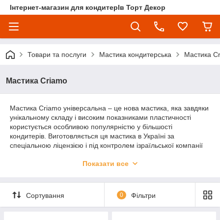
Інтернет-магазин для кондитерІв Торт Декор
Товари та послуги
Мастика кондитерська
Мастика C
Мастика Criamo
Мастика Criamo універсальна – це нова мастика, яка завдяки
унікальному складу і високим показниками пластичності
користується особливою популярністю у більшості
кондитерів. Виготовляється ця мастика в Україні за
спеціальною ліцензією і під контролем ізраїльської компанії
Magic colours.
Показати все
Склад: цукор, сироп глюкози, рослинний жир, рослинний
гліцерин, карбоксиметилцелюлоза, крохмаль кукурудзяний,
лимонна кислота, харчові барвники, консерванти,
Сортування
0
Фільтри
ароматизатори ідентичні натуральним.