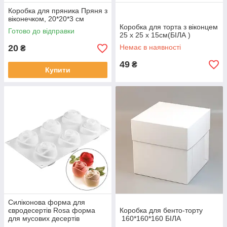
Коробка для пряника Пряня з
віконечком, 20*20*3 см
Коробка для торта з віконцем
Готово до відправки
25 х 25 х 15см(БІЛА )
20
Немає в наявності
₴
49
₴
Купити
Силіконова форма для
євродесертів Rosa форма
Коробка для бенто-торту
для мусових десертів
160*160*160 БІЛА