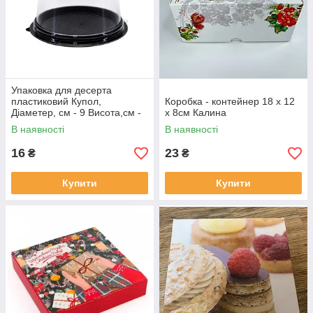
Упаковка для десерта
пластиковий Купол,
Коробка - контейнер 18 х 12
Діаметер, cм - 9 Висота,cм -
х 8см Калина
82 купольна упаковка З
В наявності
В наявності
ЧОРНИМ ДНОМ
16
23
₴
₴
Купити
Купити