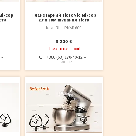
міксер
Планетарний тістоміс міксер
ста
для замішування тіста
1600ВТ
Royalty Line RL — PKM1600ВТ
RL - PKM1600
5.5L
3 200 ₴
Немає в наявності
+380 (63) 170-40-12
VIBER