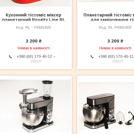
Кухонний тістоміс міксер
Планетарний тістоміс 
планетарний Royalty Line RL
для замішування ті
— PKM1600 W 5.5L
Royalty Line RL — PKM
RL - PKM1600
RL-PKM1600
5.5L
3 200 ₴
3 200 ₴
Немає в наявності
Немає в наявності
+380 (63) 170-40-12
+380 (63) 170-40-12
VIBER
VIBER