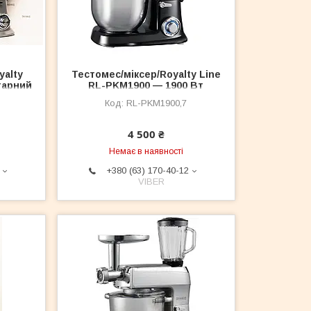
yalty
Тестомес/міксер/Royalty Line
тарний
RL-PKM1900 — 1900 Вт
y Line
RL-PKM1900,7
ilver
4 500 ₴
Немає в наявності
+380 (63) 170-40-12
VIBER