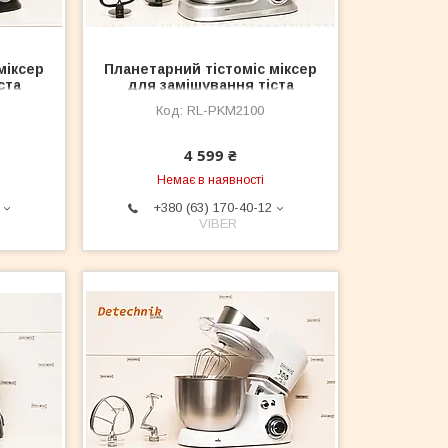
міксер
Планетарний тістоміс міксер
ста
для замішування тіста
2100
Royalty Line RL-PKM2100
RL-PKM2100
SILVER
4 599 ₴
Немає в наявності
+380 (63) 170-40-12
VIBER