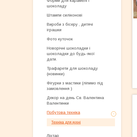
Форми для карамелі і
шоколаду
Штампи силіконові
Вироби з бісеру , дитячі
іграшки
Фото куточок
Новорічні шоколадки і
шоколадки до будь-якої
дати.
Трафарети для шоколаду
(новинки)
Фігурки з мастики (ліпимо під
замовлення )
Декор на день Св. Валентина
Валентинки
Побутова техніка
Техніка для кухні
Ліхтар