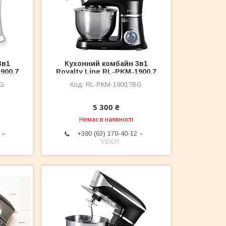
3в1
Кухонний комбайн 3в1
900.7
Royalty Line RL-PKM-1900.7
т
BG BLACK 1900 Вт
BG
RL-PKM-1900.7BG
5 300 ₴
Немає в наявності
+380 (63) 170-40-12
VIBER