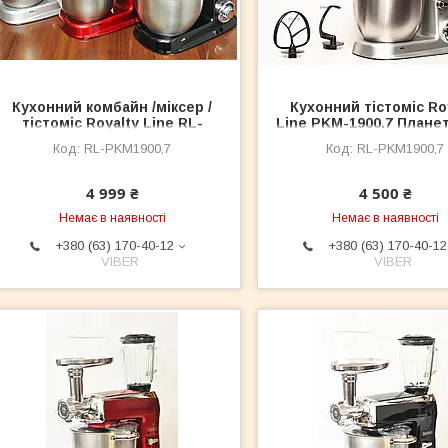
Кухонний комбайн /міксер /
Кухонний тістоміс Ro
тістоміс Royalty Line RL-
Line PKM-1900.7 Плане
PKM1900 - 1900 Вт
міксер тістоміс Royalt
RL-PKM1900,7
RL-PKM1900,7
RL-PKM1900 1900 Вт S
4 999 ₴
4 500 ₴
Немає в наявності
Немає в наявності
+380 (63) 170-40-12
+380 (63) 170-40-12
VIBER
VIBER