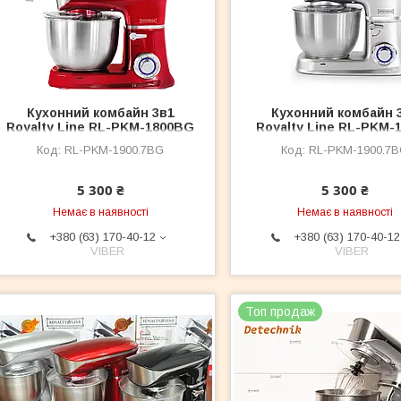
Кухонний комбайн 3в1
Кухонний комбайн 
Royalty Line RL-PKM-1800BG
Royalty Line RL-PKM-1
RED 1900 Вт
BG SILVER 1900 В
RL-PKM-1900.7BG
RL-PKM-1900.7
5 300 ₴
5 300 ₴
Немає в наявності
Немає в наявності
+380 (63) 170-40-12
+380 (63) 170-40-12
VIBER
VIBER
Топ продаж