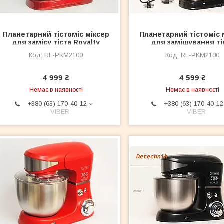
Планетарний тістоміс міксер
Планетарний тістоміс 
для замісу тіста Royalty
для замішування ті
LineRL-PKM2100 RED
Royalty Line RL-PKM
RL-PKM2100
RL-PKM2100
BLACK
4 999 ₴
4 599 ₴
Немає в наявності
Немає в наявності
+380 (63) 170-40-12
+380 (63) 170-40-12
VIBER
VIBER