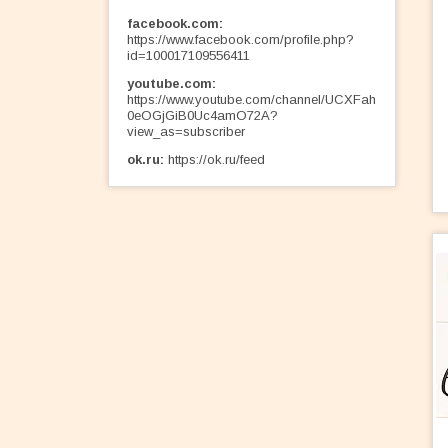
facebook.com
https://www.facebook.com/profile.php?
id=100017109556411
youtube.com
https://www.youtube.com/channel/UCXFah
0eOGjGiB0Uc4amO72A?
view_as=subscriber
ok.ru
https://ok.ru/feed