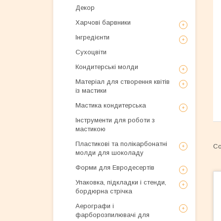
Декор
Харчові барвники
Інгредієнти
Сухоцвіти
Кондитерські молди
Матеріал для створення квітів
із мастики
Мастика кондитерська
Інструменти для роботи з
мастикою
Пластикові та полікарбонатні
молди для шоколаду
Форми для Евродесертів
Упаковка, підкладки і стенди,
бордюрна стрічка
Аерографи і
фарборозпилювачі для