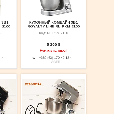
 3В1
КУХОННЫЙ КОМБАЙН 3В1
-2100
ROYALTY LINE RL-PKM-2100
лір
BG SILVER 2100 ВТ
G
RL-PKM-2100
д
5 300 ₴
Немає в наявності
+380 (63) 170-40-12
VIBER