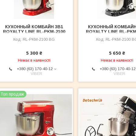
КУХОННЫЙ КОМБАЙН 3В1
КУХОННЫЙ КОМБАЙН
ROYALTY LINE RL-PKM-2100
ROYALTY LINE RL-PKM
BG RED 2100 ВТ
BG Black 2100 ВТ ко
RL-PKM-2100 BG
RL-PKM-2100 B
уточнюйте пере
замовленням
5 300 ₴
5 650 ₴
Немає в наявності
Немає в наявності
+380 (63) 170-40-12
+380 (63) 170-40-12
VIBER
VIBER
Топ продаж