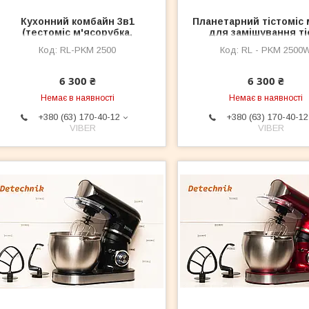
Кухонний комбайн 3в1
Планетарний тістоміс 
(тестоміс м'ясорубка,
для замішування ті
блендер) Royalty Line PKM —
Royalty Line RL — PKM
RL-PKM 2500
RL - PKM 2500
2500 Вт
ВТ
6 300 ₴
6 300 ₴
Немає в наявності
Немає в наявності
+380 (63) 170-40-12
+380 (63) 170-40-12
VIBER
VIBER