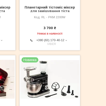
міксер
Планетарний тістоміс міксер
ста
для замішування тіста
 2500
Royalty Line RL — PKM 2200
W
RL - PKM 2200W
ВТ
3 700 ₴
Немає в наявності
+380 (63) 170-40-12
VIBER
Новинка