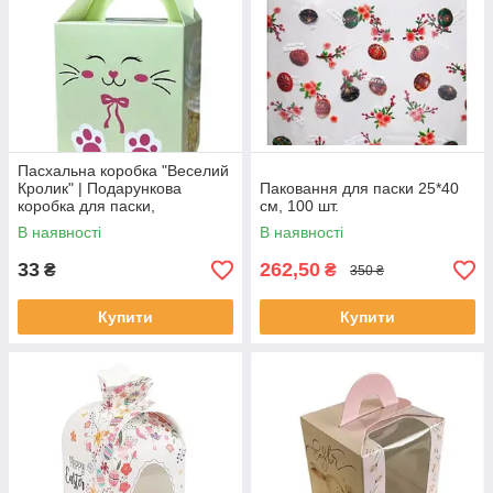
Пасхальна коробка "Веселий
Кролик" | Подарункова
Паковання для паски 25*40
коробка для паски,
см, 100 шт.
солодощів та подарунків
В наявності
В наявності
коробка для паски
33
262,50
₴
₴
350 ₴
Купити
Купити