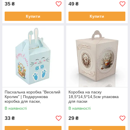
35
49
₴
₴
Купити
Купити
Пасхальна коробка "Веселий
Коробка на паску
Кролик" | Подарункова
18,5*14,5*14,5см упаковка
коробка для паски,
для паски
солодощів та подарунків
В наявності
В наявності
голуба
33
29
₴
₴