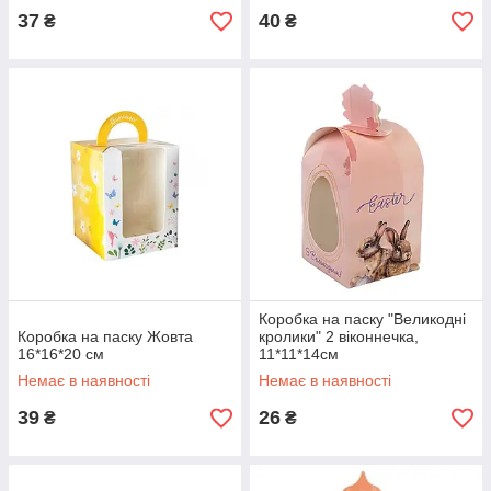
37
40
₴
₴
Коробка на паску "Великодні
Коробка на паску Жовта
кролики" 2 віконнечка,
16*16*20 см
11*11*14см
Немає в наявності
Немає в наявності
39
26
₴
₴