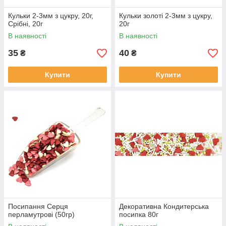
Кульки 2-3мм з цукру, 20г,
Кульки золоті 2-3мм з цукру,
Срібні, 20г
20г
В наявності
В наявності
35
40
₴
₴
Купити
Купити
Посипання Серця
Декоративна Кондитерська
перламутрові (50гр)
посипка 80г