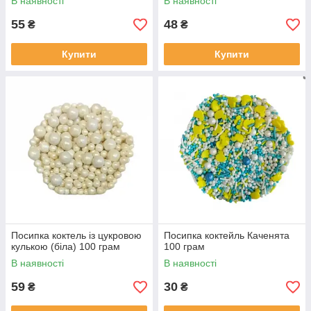
В наявності
В наявності
55
48
₴
₴
Купити
Купити
Посипка коктель із цукровою
Посипка коктейль Каченята
кулькою (біла) 100 грам
100 грам
В наявності
В наявності
59
30
₴
₴