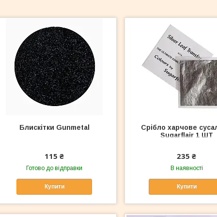
Блискітки Gunmetal
Срібло харчове суса
Sugarflair 1 ШТ
115 ₴
235 ₴
Готово до відправки
В наявності
Купити
Купити