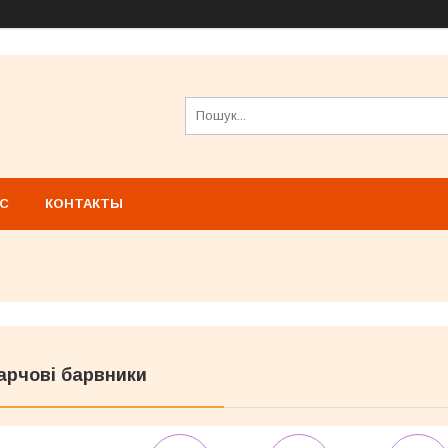
АС
КОНТАКТЫ
арчові барвники