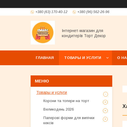
+380 (63) 170-40-12
+380 (96) 562-26-96
Інтернет-магазин для
кондитерІв Торт Декор
ГЛАВНАЯ
ТОВАРЫ И УСЛУГИ
О Н
Товары и услуги
Корони та топери на торт
Х
Великодень 2026
Паперові форми для випічки
кексів