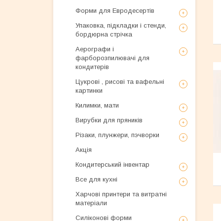
Форми для Евродесертів
Упаковка, підкладки і стенди,
бордюрна стрічка
Аерографи і
фарборозпилювачі для
кондитерів
Цукрові , рисові та вафельні
картинки
Килимки, мати
Вирубки для пряників
Різаки, плунжери, пэчворки
Акція
Кондитерський інвентар
Все для кухні
Харчові принтери та витратні
матеріали
Силіконові форми