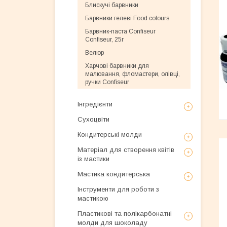
Блискучі барвники
Барвники гелеві Food colours
Барвник-паста Confiseur
Confiseur, 25г
Велюр
Харчові барвники для
малювання, фломастери, олівці,
ручки Confiseur
Інгредієнти
Сухоцвіти
Кондитерські молди
Матеріал для створення квітів
із мастики
Мастика кондитерська
Інструменти для роботи з
мастикою
Пластикові та полікарбонатні
молди для шоколаду