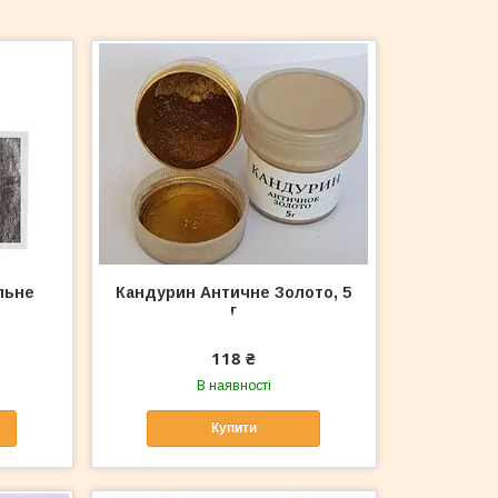
льне
Кандурин Античне Золото, 5
г
118 ₴
В наявності
Купити