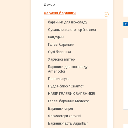
Декор
Харчові барвники
барвники для шоколаду
Сусальне золото і срібло лист
Кандурин
Гелеві барвники
Сухі барвники
Харчової гліттер
Барвники для шоколаду
Americolor
Пастель суха
Пудра-блиск "Criamo"
НАБІР ГЕЛЕВИХ БАРВНИКІВ
Гелеві барвники Modecor
Барвники-спреї
Фломастери харчові
Барвник-паста Sugarflair