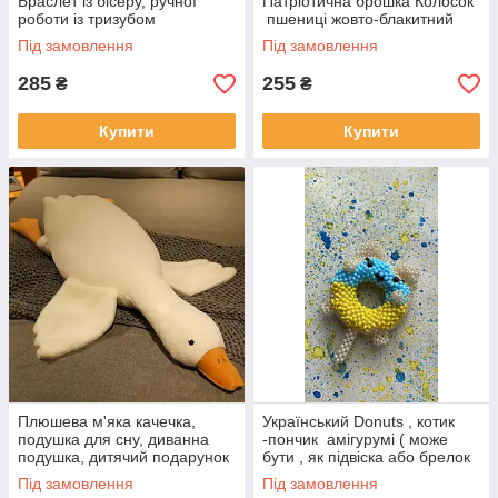
Браслет із бісеру, ручної
Патріотична брошка Колосок
роботи із тризубом
пшениці жовто-блакитний
Під замовлення
Під замовлення
285
255
₴
₴
Купити
Купити
Плюшева м'яка качечка,
Український Donuts , котик
подушка для сну, диванна
-пончик амігурумі ( може
подушка, дитячий подарунок
бути , як підвіска або брелок
на день народження подруги
для ключів ,сумки, рюкзака )
Під замовлення
Під замовлення
50 см