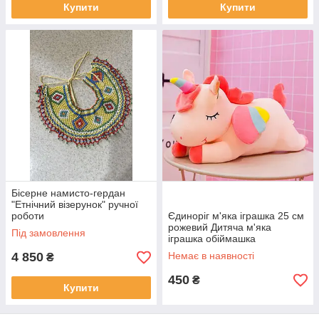
Купити
Купити
Бісерне намисто-гердан
"Етнічний візерунок" ручної
роботи
Єдиноріг м'яка іграшка 25 см
рожевий Дитяча м'яка
Під замовлення
іграшка обіймашка
Єдиноріжка
4 850
Немає в наявності
₴
450
₴
Купити