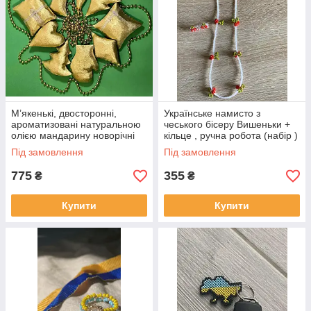
М’якенькі, двосторонні,
Українське намисто з
ароматизовані натуральною
чеського бісеру Вишеньки +
олією мандарину новорічні
кільце , ручна робота (набір )
іграшки🎄
Під замовлення
Під замовлення
775
355
₴
₴
Купити
Купити