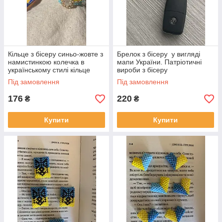
Кільце з бісеру синьо-жовте з
Брелок з бісеру у вигляді
намистинкою колечка в
мапи України. Патріотичні
українському стилі кільце
вироби з бісеру
український прапор 1
Під замовлення
Під замовлення
176
220
₴
₴
Купити
Купити