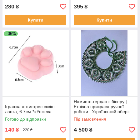
280
395
₴
₴
Купити
Купити
–36%
Намисто-гердан з бісеру |
Іграшка антистрес сквіш
Етнічна прикраса ручної
лапка, 6.7см 🐾Рожева
роботи | Український оберіг
Готово до відправки
Під замовлення
140
4 500
₴
₴
220 ₴