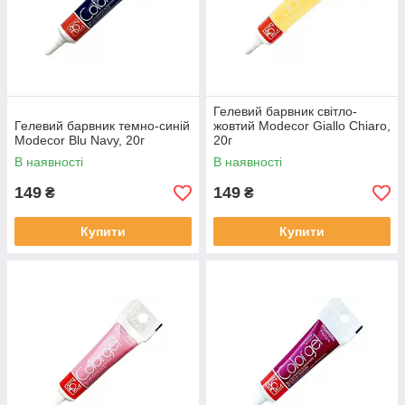
Гелевий барвник світло-
Гелевий барвник темно-синій
жовтий Modecor Giallo Chiaro,
Modecor Blu Navy, 20г
20г
В наявності
В наявності
149
149
₴
₴
Купити
Купити