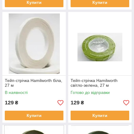
Купити
Купити
Тейп-стрічка Hamilworth біла,
Тейп-стрічка Hamilworth
27 м
світло-зелена, 27 м
В наявності
Готово до відправки
129
129
₴
₴
Купити
Купити