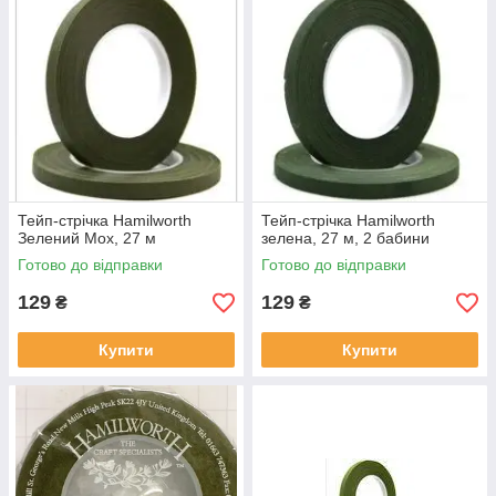
Тейп-стрічка Hamilworth
Тейп-стрічка Hamilworth
Зелений Мох, 27 м
зелена, 27 м, 2 бабини
Готово до відправки
Готово до відправки
129
129
₴
₴
Купити
Купити