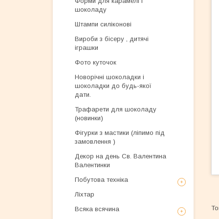
Форми для карамелі і
шоколаду
Штампи силіконові
Вироби з бісеру , дитячі
іграшки
Фото куточок
Новорічні шоколадки і
шоколадки до будь-якої
дати.
Трафарети для шоколаду
(новинки)
Фігурки з мастики (ліпимо під
замовлення )
Декор на день Св. Валентина
Валентинки
Побутова техніка
Ліхтар
Всяка всячина