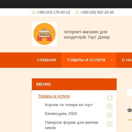
+380 (63) 170-40-12
+380 (96) 562-26-96
Інтернет-магазин для
кондитерІв Торт Декор
ГЛАВНАЯ
ТОВАРЫ И УСЛУГИ
О Н
Товары и услуги
Корони та топери на торт
Ф
Великодень 2026
Паперові форми для випічки
кексів