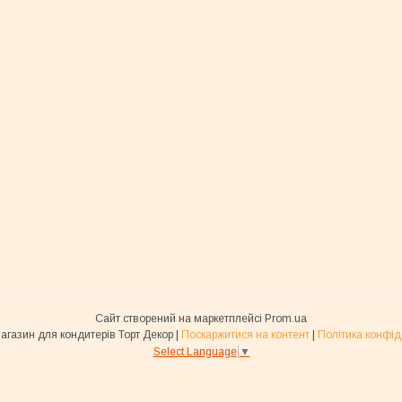
Сайт створений на маркетплейсі
Prom.ua
Інтернет магазин для кондитерів Торт Декор |
Поскаржитися на контент
|
Політика конфід
Select Language
▼