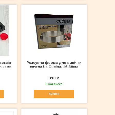
кексів
Розсувна форма для випічки
очками
кругла La Сucina, 16-30см
310 ₴
В наявності
Купити