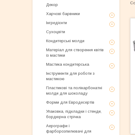
Декор
Харчові барвники
Інгредієнти
Сухоцвіти
Кондитерські молди
Матеріал для створення квітів
із мастики
Мастика кондитерська
Інструменти для роботи з
мастикою
Пластикові та полікарбонатні
молди для шоколаду
Форми для Евродесертів
Упаковка, підкладки і стенди,
бордюрна стрічка
Аерографи і
фарборозпилювачі для