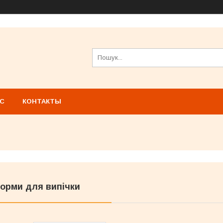
АС
КОНТАКТЫ
орми для випічки