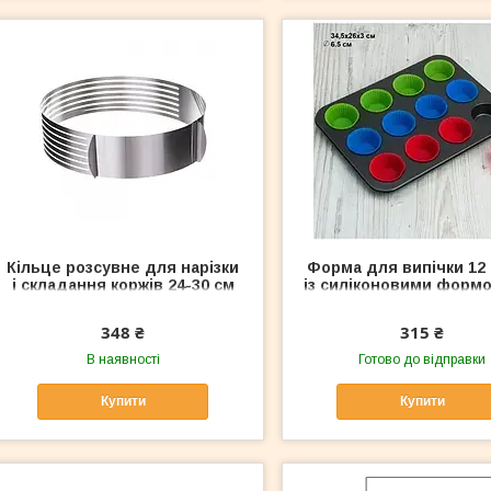
Кільце розсувне для нарізки
Форма для випічки 12 
і складання коржів 24-30 см
із силіконовими форм
348 ₴
315 ₴
В наявності
Готово до відправки
Купити
Купити