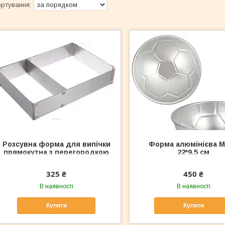
Розсувна форма для випічки
Форма алюмінієва М
прямокутна з перегородкою
22*9,5 см
325 ₴
450 ₴
В наявності
В наявності
Купити
Купити