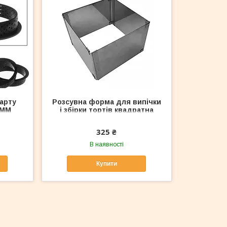
арту
Розсувна форма для випічки
 ММ
і збірки тортів квадратна
висотою 12см
325 ₴
В наявності
Купити