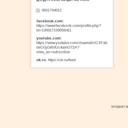
0631704012
facebook.com
https://www.facebook.com/profile.php?
id=100017109556411
youtube.com
https://www.youtube.com/channel/UCXFah
0eOGjGiB0Uc4amO72A?
view_as=subscriber
ok.ru
https://ok.ru/feed