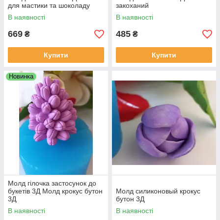
для мастики та шоколаду
закоханий
В наявності
В наявності
669
485
₴
₴
Купити
Купити
Новинка
Молд гілочка застосунок до
букетів 3Д Молд крокус бутон
Молд силиконовый крокус
3Д
бутон 3Д
В наявності
В наявності