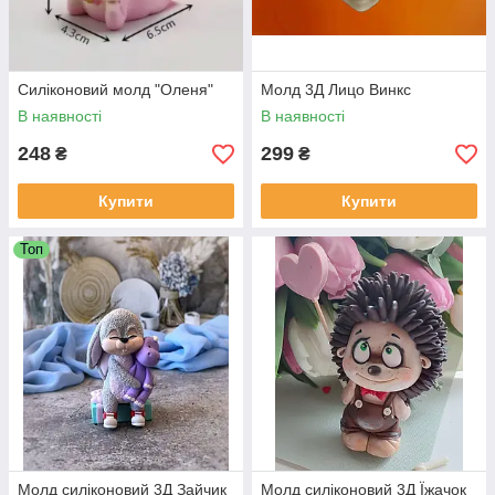
Силіконовий молд "Оленя"
Молд 3Д Лицо Винкс
В наявності
В наявності
248
299
₴
₴
Купити
Купити
Топ
Молд силіконовий 3Д Зайчик
Молд силіконовий 3Д Їжачок