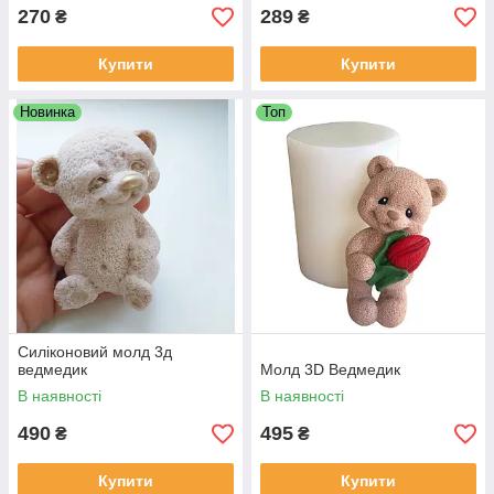
270
289
₴
₴
Купити
Купити
Новинка
Топ
Силіконовий молд 3д
ведмедик
Молд 3D Ведмедик
В наявності
В наявності
490
495
₴
₴
Купити
Купити