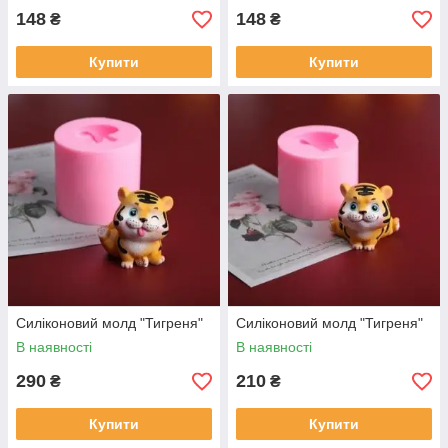
148
148
₴
₴
Купити
Купити
Силіконовий молд "Тигреня"
Силіконовий молд "Тигреня"
В наявності
В наявності
290
210
₴
₴
Купити
Купити