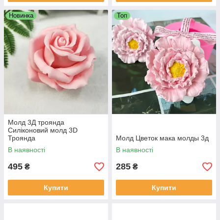
Новинка
Топ
Молд 3Д троянда
Силіконовий молд 3D
Троянда
Молд Цветок мака молды 3д
В наявності
В наявності
495
285
₴
₴
Купити
Купити