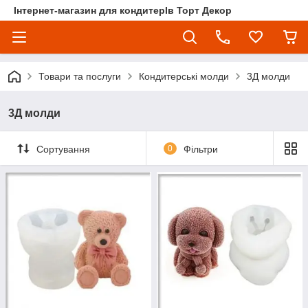
Інтернет-магазин для кондитерІв Торт Декор
Товари та послуги
Кондитерські молди
3Д молди
3Д молди
Сортування
0
Фільтри