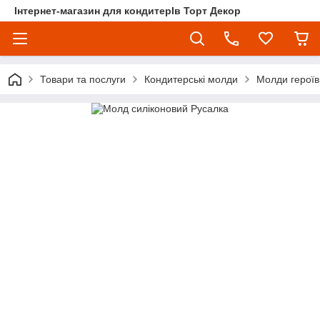
Інтернет-магазин для кондитерІв Торт Декор
Товари та послуги
Кондитерські молди
Молди героїв