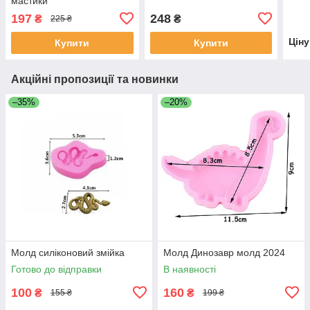
мастики
197
248
₴
₴
225 ₴
Цін
Купити
Купити
Акційні пропозиції та новинки
–35%
–20%
Молд силіконовий змійка
Молд Динозавр молд 2024
Готово до відправки
В наявності
100
160
₴
₴
155 ₴
199 ₴