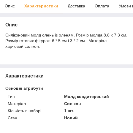
Опис
Характеристики
Доставка
Оплата
Умови 
Опис
Силіконовий молд олень із оленям. Розмір молда 8.8 х 7.3 см.
Розмір готових фігурок: 6 * 5 см і 3 * 2 см. Матеріал —
харчовий силікон.
Характеристики
Основні атрибути
Тип
Молд кондитерський
Матеріал
Силікон
Кількість в наборі
1 шт.
Стан
Новий