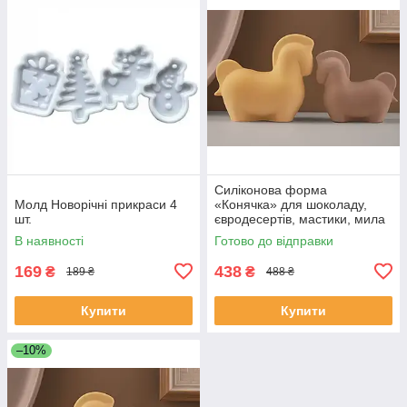
Силіконова форма
Молд Новорічні прикраси 4
«Конячка» для шоколаду,
шт.
євродесертів, мастики, мила
В наявності
Готово до відправки
169
438
₴
₴
189 ₴
488 ₴
Купити
Купити
–10%