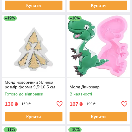
Купити
Купити
–19%
–16%
Молд новорічний Ялинка
розмір форми 9,5*10,5 см
Молд Динозавр
Готово до відправки
В наявності
130
167
₴
₴
160 ₴
199 ₴
Купити
Купити
–11%
–10%