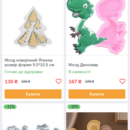
Молд новорічний Ялинка
розмір форми 9,5*10,5 см
Молд Динозавр
Готово до відправки
В наявності
130
167
₴
₴
160 ₴
199 ₴
Купити
Купити
–11%
–10%