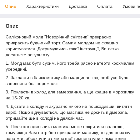
Опис
Характеристики
Доставка
Оплата
Умови п
Опис
Силіконовий молд "Новорічний сніговик" прекрасно
прикрасить будь-який торт. Самим молдом не складно
користуватися. Дотримуючись такої інструкції, Ви легко
досягнете результату:
1. Молд має бути сухим, його треба рясно натерти крохмалем
усередині.
2. Закласти в блиск мстику або марципан так, щоб усе було
заповнене без порожнечі.
3. Покласти в холод для замерзання, а ще краще в морозилку
на 15-20 хв.
4. Дістати з холоду й акуратно нічого не пошкодивши, витягти
виріб. Якщо відчувається, що мастика не досить підмерзла,
отримайте ще в холоді на деякий час.
5. Після холодильника мастика може покритися вологою,
тому якщо Вам потрібно прикрасити мастику, то для початку
вона має обсохнути за кімнатної температури кілька годин.