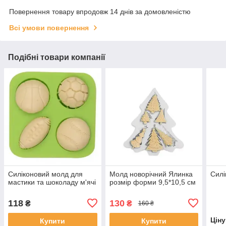
Повернення товару впродовж 14 днів за домовленістю
Всі умови повернення
Подібні товари компанії
Силіконовий молд для
Молд новорічний Ялинка
Сил
мастики та шоколаду м'ячі
розмір форми 9,5*10,5 см
118
130
₴
₴
160 ₴
Цін
Купити
Купити