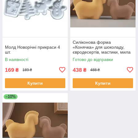
Силіконова форма
Молд Новорічні прикраси 4
«Конячка» для шоколаду,
шт.
євродесертів, мастики, мила
В наявності
Готово до відправки
169
438
₴
₴
189 ₴
488 ₴
Купити
Купити
–10%