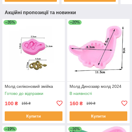
Акційні пропозиції та новинки
–35%
–20%
Молд силіконовий змійка
Молд Динозавр молд 2024
Готово до відправки
В наявності
100
160
₴
₴
155 ₴
199 ₴
Купити
Купити
–19%
–16%