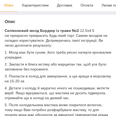
Опис
Характеристики
Доставка
Оплата
Умови п
Опис
Силіконовий молд Бордюр із трави No2
12.5х4.5
см прекрасно прикрасить будь-який торт. Самим молдом не
складно користуватися. Дотримуючись такої інструкції, Ви
легко досягнете результату:
1. Молд має бути сухим, його треба рясно натерти крохмалем
усередині.
2. Закласти в блиск мстику або марципан так, щоб усе було
заповнене без порожнечі.
3. Покласти в холод для замерзання, а ще краще в морозилку
на 15-20 хв.
4. Дістати з холоду й акуратно нічого не пошкодивши, витягти
виріб. Якщо відчувається, що мастика не досить підмерзла,
отримайте ще в холоді на деякий час.
5. Після холодильника мастика може покритися вологою,
тому якщо Вам потрібно розфарбувати мастику, то для
початку вона має обсохнути за кімнатної температури кілька