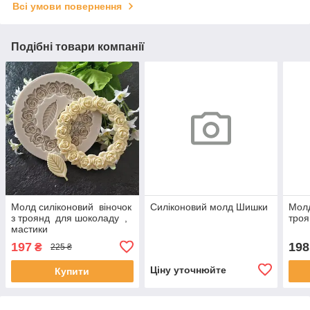
Всі умови повернення
Подібні товари компанії
Молд силіконовий віночок
Силіконовий молд Шишки
Молд
з троянд для шоколаду ,
троя
мастики
197
198
₴
225 ₴
Ціну уточнюйте
Купити