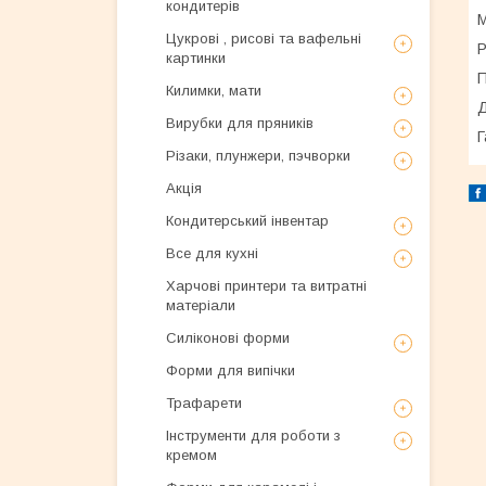
кондитерів
М
Цукрові , рисові та вафельні
Р
картинки
П
Килимки, мати
Д
Вирубки для пряників
Г
Різаки, плунжери, пэчворки
Акція
Кондитерський інвентар
Все для кухні
Харчові принтери та витратні
матеріали
Силіконові форми
Форми для випічки
Трафарети
Інструменти для роботи з
кремом