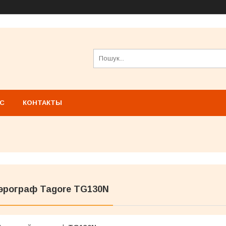
АС
КОНТАКТЫ
эрограф Tagore TG130N