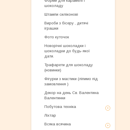
Форми для карамелі і
шоколаду
Штампи силіконові
Вироби з бісеру , дитячі
іграшки
Фото куточок
Новорічні шоколадки і
шоколадки до будь-якої
дати.
Трафарети для шоколаду
(новинки)
Фігурки з мастики (ліпимо під
замовлення )
Декор на день Св. Валентина
Валентинки
Побутова техніка
Ліхтар
Всяка всячина