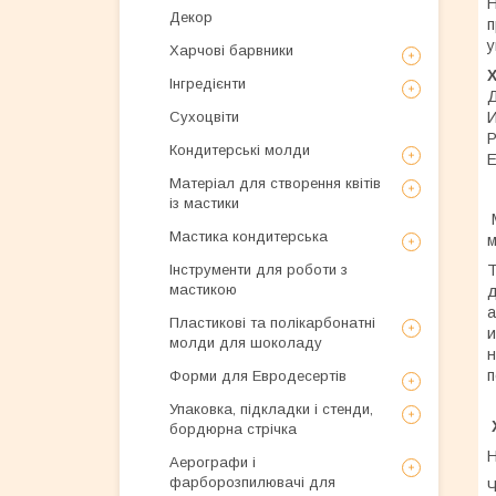
Декор
п
у
Харчові барвники
Інгредієнти
Д
Сухоцвіти
Р
Кондитерські молди
Е
Матеріал для створення квітів
із мастики
М
Мастика кондитерська
м
Інструменти для роботи з
Т
мастикою
д
а
Пластикові та полікарбонатні
и
молди для шоколаду
н
п
Форми для Евродесертів
Упаковка, підкладки і стенди,
бордюрна стрічка
Н
Аерографи і
фарборозпилювачі для
Ч