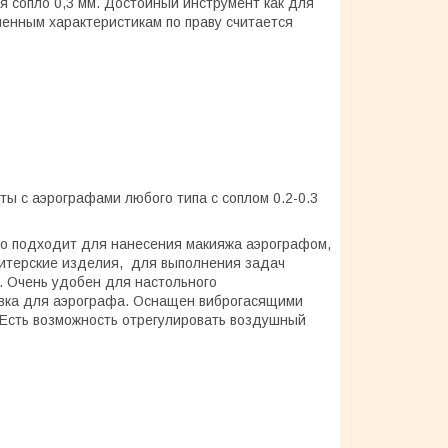
 сопло 0,3 мм. Достойный инструмент как для
енным характеристикам по праву считается
ы с аэрографами любого типа с соплом 0.2-0.3
но подходит для нанесения макияжа аэрографом,
дитерские изделия, для выполнения задач
. Очень удобен для настольного
авка для аэрографа. Оснащен виброгасящими
 Есть возможность отрегулировать воздушный