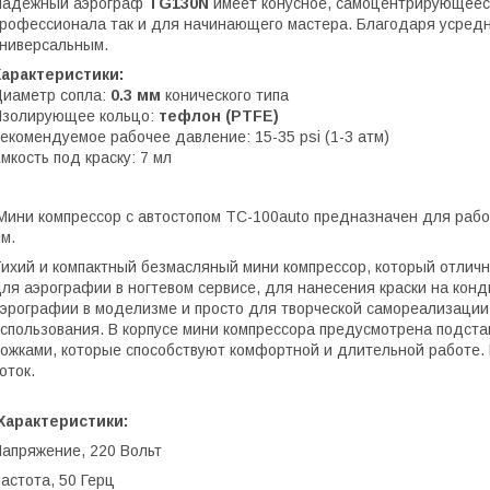
Надежный аэрограф
TG130N
имеет конусное, самоцентрирующееся
рофессионала так и для начинающего мастера. Благодаря усредн
ниверсальным.
Характеристики:
иаметр сопла:
0.3 мм
конического типа
Изолирующее кольцо:
тефлон (PTFE)
екомендуемое рабочее давление: 15-35 psi (1-3 атм)
мкость под краску: 7 мл
ини компрессор с автостопом TC-100auto предназначен для работ
м.
ихий и компактный безмасляный мини компрессор, который отлич
ля аэрографии в ногтевом сервисе, для нанесения краски на кон
эрографии в моделизме и просто для творческой самореализации
спользования. В корпусе мини компрессора предусмотрена подст
ожками, которые способствуют комфортной и длительной работе.
оток.
Характеристики:
апряжение, 220 Вольт
астота, 50 Герц